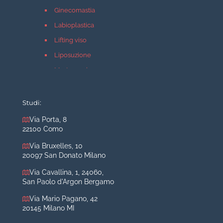
Ginecomastia
Labioplastica
Lifting viso
Liposuzione
Mastopessi
Mastoplastica additiva
Mastoplastica riduttiva
Studi:
Otoplastica
Via Porta, 8
22100 Como
Rinoplastica
Medicina estetica Milano
Via Bruxelles, 10
20097 San Donato Milano
Acido ialuronico viso
Via Cavallina, 1, 24060,
Aumento labbra
San Paolo d'Argon Bergamo
Botulino
Via Mario Pagano, 42
Filler
20145 Milano MI
Peeling chimico