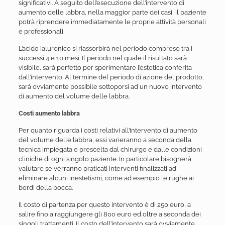
significativi. A seguito dell’esecuzione dell’intervento di
aumento delle labbra, nella maggior parte dei casi, il paziente
potrà riprendere immediatamente le proprie attività personali
e professionali.
L’acido ialuronico si riassorbirà nel periodo compreso tra i
successi 4 e 10 mesi. Il periodo nel quale il risultato sarà
visibile, sarà perfetto per sperimentare l’estetica conferita
dall’intervento. Al termine del periodo di azione del prodotto,
sarà ovviamente possibile sottoporsi ad un nuovo intervento
di aumento del volume delle labbra.
Costi aumento labbra
Per quanto riguarda i costi relativi all’intervento di aumento
del volume delle labbra, essi varieranno a seconda della
tecnica impiegata e prescelta dal chirurgo e dalle condizioni
cliniche di ogni singolo paziente. In particolare bisognerà
valutare se verranno praticati interventi finalizzati ad
eliminare alcuni inestetismi, come ad esempio le rughe ai
bordi della bocca.
Il costo di partenza per questo intervento è di 250 euro, a
salire fino a raggiungere gli 800 euro ed oltre a seconda dei
singoli trattamenti. Il costo dell’intervento sarà ovviamente