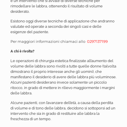
è un intervento che si avvale di diverse tecniche per
rimodellare le labbra, ottenendo il risultato di volume
desiderato.
Esistono oggi diverse tecniche di applicazione che andranno
valutate ed operate a seconda dei singoli casi e delle
esigenze del paziente.
Per maggiori informazioni chiamaci allo
0297137199
A chi è rivolta?
Le operazioni di chirurgia estetica finalizzate all’aumento del
volume delle labbra sono rivolti a tutte quelle donne (talvolta
dimostrano il proprio interesse anche gli uomini), che
manifestano il desiderio di avere delle labbra più voluminose.
Alcuni pazienti desiderano invece solamente un piccolo
ritocco, in grado di mettere in rilievo maggiormente i margini
delle labbra.
Alcune pazienti, con l’avanzare dell’età, a causa della perdita
di volume e di tono delle labbra, decidono si sottoporsi ad un
intervento che sia in grado di restituire alle labbra la
freschezza di un tempo.