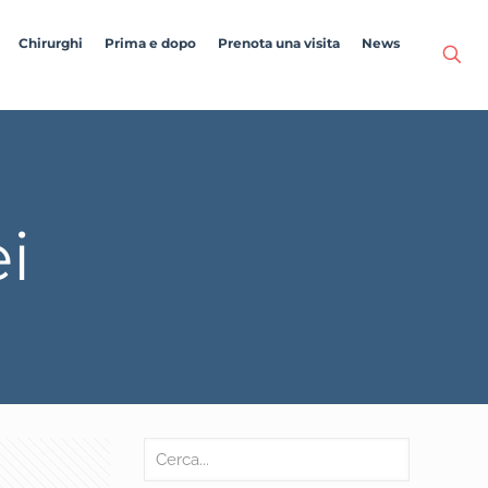
Chirurghi
Prima e dopo
Prenota una visita
News
ei