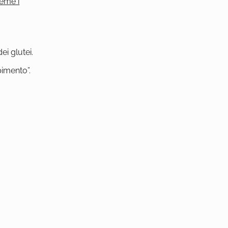
ieme i
i glutei.
pimento”.