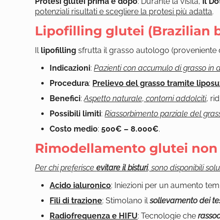
Protesi glutei prima e dopo
: Durante la visita,
il Do
potenziali risultati e scegliere la protesi più adatta
.
Lipofilling glutei (Brazilian b
Il
lipofilling
sfrutta il grasso autologo (proveniente
Indicazioni
:
Pazienti con accumulo di grasso in 
Procedura
:
Prelievo del grasso tramite lipos
Benefici
:
Aspetto naturale, contorni addolciti
, r
Possibili limiti
:
Riassorbimento parziale del gras
Costo medio
:
500€ – 8.000€
.
Rimodellamento glutei non 
Per chi preferisce
evitare il bisturi
, sono disponibili sol
Acido ialuronico
: Iniezioni per un aumento t
Fili di trazione
: Stimolano il
sollevamento dei te
Radiofrequenza e HIFU
: Tecnologie che
rassod