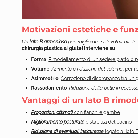
Motivazioni estetiche e funz
Un
lato B armonioso
può migliorare notevolmente la 
chirurgia plastica ai glutei interviene su
:
Forma
:
Rimodellamento di un sedere piatto o p
Volume
:
Aumento o riduzione del volume
, per r
Asimmetrie
:
Correzione di discrepanze tra un gl
Rassodamento
:
Riduzione della pelle in eccesso
Vantaggi di un lato B rimod
Proporzioni ottimali
con fianchi e gambe
.
Miglioramento posturale
e stabilità del bacino
.
Riduzione di eventuali insicurezze
legate al lato 