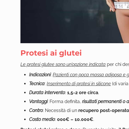
Protesi ai glutei
Le protesi glutee sono un’opzione indicata
per chi de
Indicazioni
:
Pazienti con poca massa adiposa e glu
Tecnica
:
Inserimento di protesi in silicone
(di vari
Durata intervento
:
1,5-2 ore circa
.
Vantaggi
: Forma definita,
risultati permanenti o 
Contro
: Necessità di un
recupero post-operator
Costo medio
:
000€ – 10.000€
.