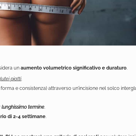
sidera un
aumento volumetrico significativo e duraturo
.
tei piatti
.
a forma e consistenza) attraverso un’incisione nel solco intergl
a lunghissimo termine
.
io di
2-4 settimane
.