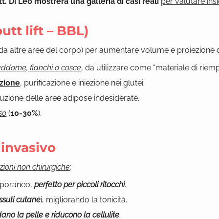
tt. Di Leo mostrerà una galleria di casi reali
per valutare ins
utt lift – BBL)
 da altre aree del corpo) per aumentare volume e proiezione de
addome, fianchi o cosce
, da utilizzare come “materiale di riem
uzione
, purificazione e iniezione nei glutei.
iduzione delle aree adipose indesiderate.
so
(
10-30%
).
invasivo
uzioni non chirurgiche
:
emporaneo,
perfetto per piccoli ritocchi
.
ssuti cutane
i, migliorando la tonicità.
ano la pelle e riducono la cellulite
.