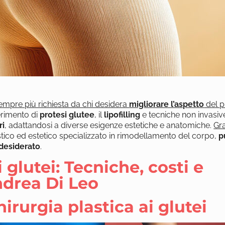
empre più richiesta da chi desidera
migliorare l’aspetto
del p
serimento di
protesi glutee
, il
lipofilling
e tecniche non invasiv
ri
, adattandosi a diverse esigenze estetiche e anatomiche.
Gra
stico ed estetico specializzato in rimodellamento del corpo,
p
 desiderato
.
 glutei: Tecniche, costi e
ndrea Di Leo
irurgia plastica ai glutei