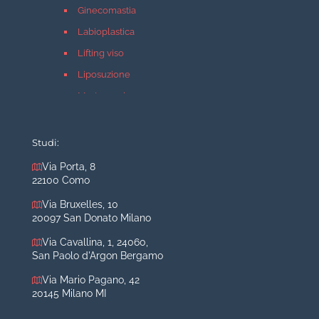
Ginecomastia
Labioplastica
Lifting viso
Liposuzione
Mastopessi
Mastoplastica additiva
Mastoplastica riduttiva
Studi:
Otoplastica
Via Porta, 8
22100 Como
Rinoplastica
Medicina estetica Milano
Via Bruxelles, 10
20097 San Donato Milano
Acido ialuronico viso
Via Cavallina, 1, 24060,
Aumento labbra
San Paolo d'Argon Bergamo
Botulino
Via Mario Pagano, 42
Filler
20145 Milano MI
Peeling chimico