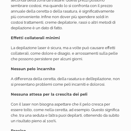
seconda della zona da trattare. Questi prezzi possono
sembrare costosi, ma quando lo si confronta con il prezzo
annuale della ceretta o della rasatura, è significativamente
più conveniente. Infine non dover più spendere soldi in
costosi trattamenti, creme depilatorie, rasoi o altri metodi di
depilazione è un dato di fatto.
Effetti collaterali minimi
La depilazione laser è sicura, ma a volte può causare effetti
collaterali, come dolore e disagio, e arrossamenti sulla pelle
che possono persistere per alcuni giorni.
Nessun pelo incarnito
A differenza della ceretta, della rasatura e dell’epilazione, non
si presentano problemi come peli incarniti e dolorosi.
Nessuna attesa per la crescita dei peli
Con il laser non bisogna aspettare che il pelo cresca per
essere tolto, come nella ceretta, ad esempio. Questo significa
che, tra una seduta e l’altra puoi depilarti, ottenendo da subito
un risultato pieno al 100%.
Preciso