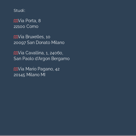
Mastoplastica riduttiva
Studi:
Otoplastica
Via Porta, 8
22100 Como
Rinoplastica
Medicina estetica Milano
Via Bruxelles, 10
20097 San Donato Milano
Acido ialuronico viso
Via Cavallina, 1, 24060,
Aumento labbra
San Paolo d'Argon Bergamo
Botulino
Via Mario Pagano, 42
Filler
20145 Milano MI
Peeling chimico
Rimozione cicatrici
Rimozione macchie