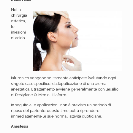
Nella
chirurgia
estetica,
le
iniezioni
di acido
ialuronico vengono solitamente anticipate (valutando ogni
singolo caso specifico) dall’applicazione di una crema
anestetica. Il trattamento avviene generalmente con l’ausilio
di Restylane Q-Med o Hilaform.
In seguito alle applicazioni, non è previsto un periodo di
riposo del paziente: quest’ultimo potrà riprendere
immediatamente le sue normali attività quotidiane.
Anestesia