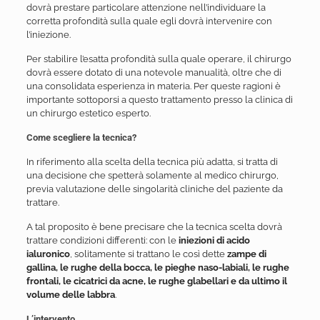
dovrà prestare particolare attenzione nell’individuare la
corretta profondità sulla quale egli dovrà intervenire con
l’iniezione.
Per stabilire l’esatta profondità sulla quale operare, il chirurgo
dovrà essere dotato di una notevole manualità, oltre che di
una consolidata esperienza in materia. Per queste ragioni è
importante sottoporsi a questo trattamento presso la clinica di
un chirurgo estetico esperto.
Come scegliere la tecnica?
In riferimento alla scelta della tecnica più adatta, si tratta di
una decisione che spetterà solamente al medico chirurgo,
previa valutazione delle singolarità cliniche del paziente da
trattare.
A tal proposito è bene precisare che la tecnica scelta dovrà
trattare condizioni differenti: con le
iniezioni di acido
ialuronico
, solitamente si trattano le così dette
zampe di
gallina, le rughe della bocca, le pieghe naso-labiali, le rughe
frontali, le cicatrici da acne, le rughe glabellari e da ultimo il
volume delle labbra
.
L’intervento