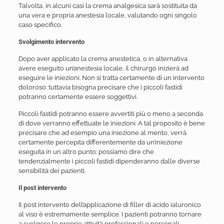
Talvolta, in alcuni casi la crema analgesica sarà sostituita da
una vera e propria anestesia locale, valutando ogni singolo
caso specifico.
Svolgimento intervento
Dopo aver applicato la crema anestetica, o in alternativa
avere eseguito un’anestesia locale, il chirurgo inizierà ad
eseguire le iniezioni. Non si tratta certamente di un intervento
doloroso: tuttavia bisogna precisare che i piccoli fastidi
potranno certamente essere soggettivi.
Piccoli fastidi potranno essere avvertiti più o meno a seconda
di dove verranno effettuate le iniezioni. A tal proposito è bene
precisare che ad esempio una iniezione al mento, verrà
certamente percepita differentemente da un’iniezione
eseguita in un altro punto: possiamo dire che
tendenzialmente i piccoli fastidi dipenderanno dalle diverse
sensibilità dei pazienti.
Il post intervento
Il post intervento dell’applicazione di filler di acido ialuronico
al viso è estremamente semplice. I pazienti potranno tornare
a svolgere le proprie attività professionali e personali