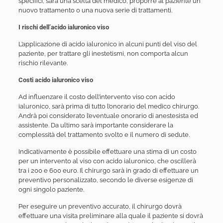
specifici, sarà una scelta del medico, proporre al paziente un
nuovo trattamento o una nuova serie di trattamenti.
I rischi dell’acido ialuronico viso
L’applicazione di acido ialuronico in alcuni punti del viso del
paziente, per trattare gli inestetismi, non comporta alcun
rischio rilevante.
Costi acido ialuronico viso
Ad influenzare il costo dell’intervento viso con acido
ialuronico, sarà prima di tutto l’onorario del medico chirurgo.
Andrà poi considerato l’eventuale onorario di anestesista ed
assistente. Da ultimo sarà importante considerare la
complessità del trattamento svolto e il numero di sedute.
Indicativamente è possibile effettuare una stima di un costo
per un intervento al viso con acido ialuronico, che oscillerà
tra i 200 e 600 euro. Il chirurgo sarà in grado di effettuare un
preventivo personalizzato, secondo le diverse esigenze di
ogni singolo paziente.
Per eseguire un preventivo accurato, il chirurgo dovrà
effettuare una visita preliminare alla quale il paziente si dovrà