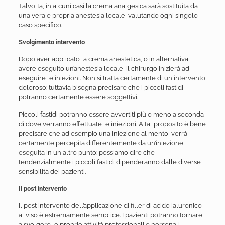
Talvolta, in alcuni casi la crema analgesica sarà sostituita da
una vera e propria anestesia locale, valutando ogni singolo
caso specifico.
Svolgimento intervento
Dopo aver applicato la crema anestetica, o in alternativa
avere eseguito un’anestesia locale, il chirurgo inizierà ad
eseguire le iniezioni. Non si tratta certamente di un intervento
doloroso: tuttavia bisogna precisare che i piccoli fastidi
potranno certamente essere soggettivi.
Piccoli fastidi potranno essere avvertiti più o meno a seconda
di dove verranno effettuate le iniezioni. A tal proposito è bene
precisare che ad esempio una iniezione al mento, verrà
certamente percepita differentemente da un’iniezione
eseguita in un altro punto: possiamo dire che
tendenzialmente i piccoli fastidi dipenderanno dalle diverse
sensibilità dei pazienti.
Il post intervento
Il post intervento dell’applicazione di filler di acido ialuronico
al viso è estremamente semplice. I pazienti potranno tornare
a svolgere le proprie attività professionali e personali