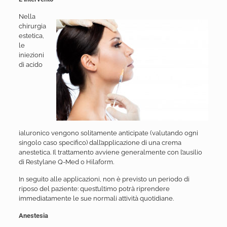
Nella
chirurgia
estetica,
le
iniezioni
di acido
ialuronico vengono solitamente anticipate (valutando ogni
singolo caso specifico) dall’applicazione di una crema
anestetica. Il trattamento avviene generalmente con l’ausilio
di Restylane Q-Med o Hilaform.
In seguito alle applicazioni, non è previsto un periodo di
riposo del paziente: quest’ultimo potrà riprendere
immediatamente le sue normali attività quotidiane.
Anestesia