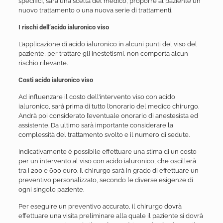
specifici, sarà una scelta del medico, proporre al paziente un
nuovo trattamento o una nuova serie di trattamenti.
I rischi dell’acido ialuronico viso
L’applicazione di acido ialuronico in alcuni punti del viso del
paziente, per trattare gli inestetismi, non comporta alcun
rischio rilevante.
Costi acido ialuronico viso
Ad influenzare il costo dell’intervento viso con acido
ialuronico, sarà prima di tutto l’onorario del medico chirurgo.
Andrà poi considerato l’eventuale onorario di anestesista ed
assistente. Da ultimo sarà importante considerare la
complessità del trattamento svolto e il numero di sedute.
Indicativamente è possibile effettuare una stima di un costo
per un intervento al viso con acido ialuronico, che oscillerà
tra i 200 e 600 euro. Il chirurgo sarà in grado di effettuare un
preventivo personalizzato, secondo le diverse esigenze di
ogni singolo paziente.
Per eseguire un preventivo accurato, il chirurgo dovrà
effettuare una visita preliminare alla quale il paziente si dovrà