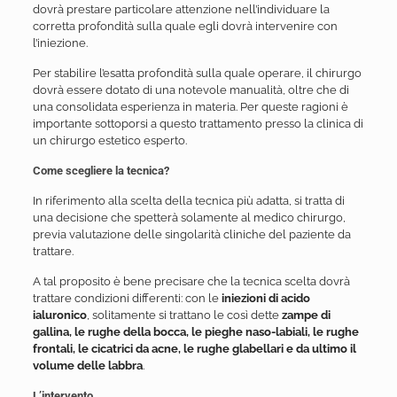
dovrà prestare particolare attenzione nell’individuare la
corretta profondità sulla quale egli dovrà intervenire con
l’iniezione.
Per stabilire l’esatta profondità sulla quale operare, il chirurgo
dovrà essere dotato di una notevole manualità, oltre che di
una consolidata esperienza in materia. Per queste ragioni è
importante sottoporsi a questo trattamento presso la clinica di
un chirurgo estetico esperto.
Come scegliere la tecnica?
In riferimento alla scelta della tecnica più adatta, si tratta di
una decisione che spetterà solamente al medico chirurgo,
previa valutazione delle singolarità cliniche del paziente da
trattare.
A tal proposito è bene precisare che la tecnica scelta dovrà
trattare condizioni differenti: con le
iniezioni di acido
ialuronico
, solitamente si trattano le così dette
zampe di
gallina, le rughe della bocca, le pieghe naso-labiali, le rughe
frontali, le cicatrici da acne, le rughe glabellari e da ultimo il
volume delle labbra
.
L’intervento