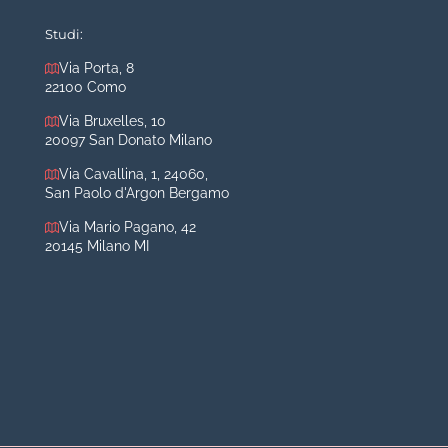
Mastoplastica riduttiva
Studi:
Otoplastica
Via Porta, 8
22100 Como
Rinoplastica
Medicina estetica Milano
Via Bruxelles, 10
20097 San Donato Milano
Acido ialuronico viso
Via Cavallina, 1, 24060,
Aumento labbra
San Paolo d'Argon Bergamo
Botulino
Via Mario Pagano, 42
Filler
20145 Milano MI
Peeling chimico
Rimozione cicatrici
Rimozione macchie