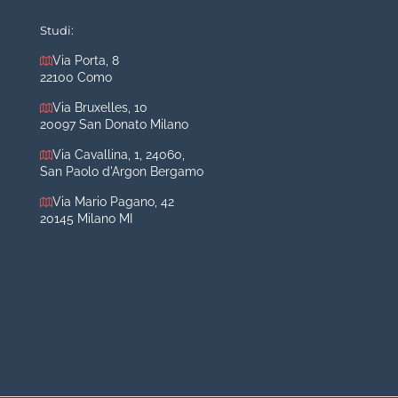
Mastoplastica riduttiva
Studi:
Otoplastica
Via Porta, 8
22100 Como
Rinoplastica
Medicina estetica Milano
Via Bruxelles, 10
20097 San Donato Milano
Acido ialuronico viso
Via Cavallina, 1, 24060,
Aumento labbra
San Paolo d'Argon Bergamo
Botulino
Via Mario Pagano, 42
Filler
20145 Milano MI
Peeling chimico
Rimozione cicatrici
Rimozione macchie