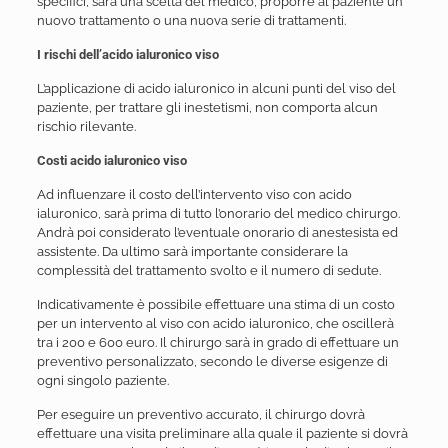
specifici, sarà una scelta del medico, proporre al paziente un
nuovo trattamento o una nuova serie di trattamenti.
I rischi dell’acido ialuronico viso
L’applicazione di acido ialuronico in alcuni punti del viso del
paziente, per trattare gli inestetismi, non comporta alcun
rischio rilevante.
Costi acido ialuronico viso
Ad influenzare il costo dell’intervento viso con acido
ialuronico, sarà prima di tutto l’onorario del medico chirurgo.
Andrà poi considerato l’eventuale onorario di anestesista ed
assistente. Da ultimo sarà importante considerare la
complessità del trattamento svolto e il numero di sedute.
Indicativamente è possibile effettuare una stima di un costo
per un intervento al viso con acido ialuronico, che oscillerà
tra i 200 e 600 euro. Il chirurgo sarà in grado di effettuare un
preventivo personalizzato, secondo le diverse esigenze di
ogni singolo paziente.
Per eseguire un preventivo accurato, il chirurgo dovrà
effettuare una visita preliminare alla quale il paziente si dovrà