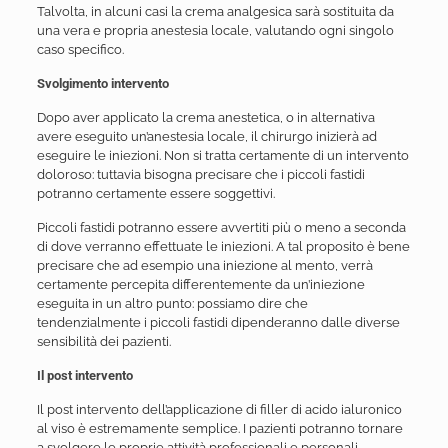
Talvolta, in alcuni casi la crema analgesica sarà sostituita da
una vera e propria anestesia locale, valutando ogni singolo
caso specifico.
Svolgimento intervento
Dopo aver applicato la crema anestetica, o in alternativa
avere eseguito un’anestesia locale, il chirurgo inizierà ad
eseguire le iniezioni. Non si tratta certamente di un intervento
doloroso: tuttavia bisogna precisare che i piccoli fastidi
potranno certamente essere soggettivi.
Piccoli fastidi potranno essere avvertiti più o meno a seconda
di dove verranno effettuate le iniezioni. A tal proposito è bene
precisare che ad esempio una iniezione al mento, verrà
certamente percepita differentemente da un’iniezione
eseguita in un altro punto: possiamo dire che
tendenzialmente i piccoli fastidi dipenderanno dalle diverse
sensibilità dei pazienti.
Il post intervento
Il post intervento dell’applicazione di filler di acido ialuronico
al viso è estremamente semplice. I pazienti potranno tornare
a svolgere le proprie attività professionali e personali