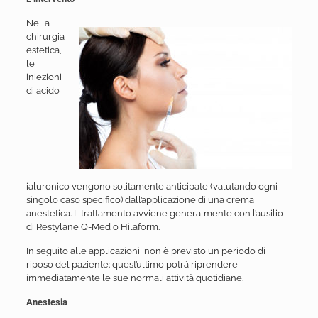
Nella
chirurgia
estetica,
le
iniezioni
di acido
ialuronico vengono solitamente anticipate (valutando ogni
singolo caso specifico) dall’applicazione di una crema
anestetica. Il trattamento avviene generalmente con l’ausilio
di Restylane Q-Med o Hilaform.
In seguito alle applicazioni, non è previsto un periodo di
riposo del paziente: quest’ultimo potrà riprendere
immediatamente le sue normali attività quotidiane.
Anestesia