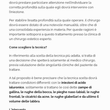
dovrà prestare particolare attenzione nell’individuare la
corretta profondità sulla quale egli dovrà intervenire con
l’iniezione.
Per stabilire l’esatta profondità sulla quale operare, il chirurgo
dovrà essere dotato di una notevole manualità, oltre che di
una consolidata esperienza in materia. Per queste ragioni è
importante sottoporsi a questo trattamento presso la clinica di
un chirurgo estetico esperto.
Come scegliere la tecnica?
In riferimento alla scelta della tecnica più adatta, si tratta di
una decisione che spetterà solamente al medico chirurgo,
previa valutazione delle singolarità cliniche del paziente da
trattare.
A tal proposito è bene precisare che la tecnica scelta dovrà
trattare condizioni differenti: con le
iniezioni di acido
ialuronico
, solitamente si trattano le così dette
zampe di
gallina, le rughe della bocca, le pieghe naso-labiali, le rughe
frontali, le cicatrici da acne, le rughe glabellari e da ultimo il
volume delle labbra
.
L’intervento