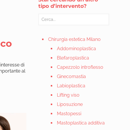
tipo d’intervento?
Chirurgia estetica Milano
ico
Addominoplastica
Blefaroplastica
’interesse di
Capezzolo introflesso
mportante al
Ginecomastia
Labioplastica
Lifting viso
Liposuzione
Mastopessi
Mastoplastica additiva