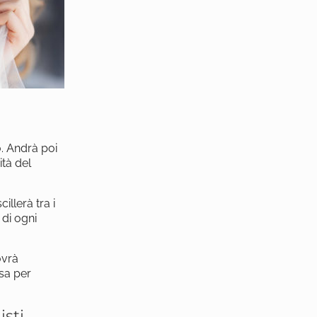
o. Andrà poi
ità del
illerà tra i
 di ogni
ovrà
esa per
sti,