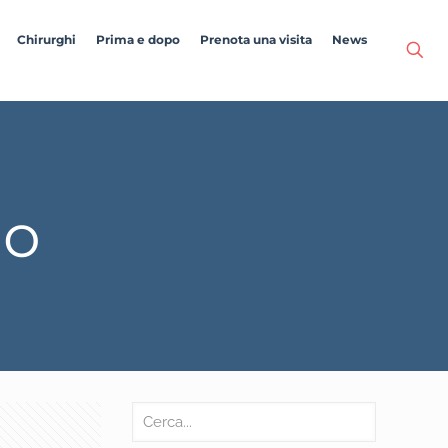
Chirurghi
Prima e dopo
Prenota una visita
News
lo