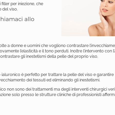
iller per iniezione, che
 del viso.
 chiamaci allo
ivolte a donne e uomini che vogliono contrastare l’invecchiame
amente l’elasticità e il tono perduti. Inoltre l’intervento con l’
ntrastare gli inestetismi della pelle del proprio viso.
o ialuronico è perfetto per trattare la pelle del viso e garantire
ecchiamento dei tessuti ed eliminando gli inestetismi.
nico non sono dei trattamenti ma degli interventi chirurgici veri
one solo presso le strutture cliniche di professionisti afferma