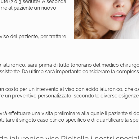
dute (2 o 3 sedute). A seconda
porre al paziente un nuovo
 viso del paziente, per trattare
.
o ialuronico, sarà prima di tutto l’onorario del medico chirurg
assistente. Da ultimo sarà importante considerare la compless
n costo per un intervento al viso con acido ialuronico, che osc
uare un preventivo personalizzato, secondo le diverse esigenze
à effettuare una visita preliminare alla quale il paziente si d
lutare il singolo caso clinico specifico e di quantificare la sp
ialuronico viso Pioltello i nostri speciali