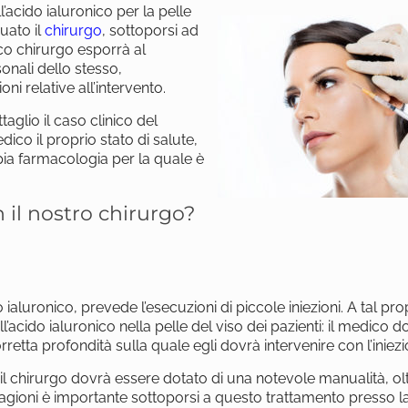
l’acido ialuronico per la pelle
uato il
chirurgo
, sottoporsi ad
ico chirurgo esporrà al
onali dello stesso,
ni relative all’intervento.
taglio il caso clinico del
ico il proprio stato di salute,
apia farmacologia per la quale è
il nostro chirurgo?
do ialuronico, prevede l’esecuzioni di piccole iniezioni. A tal pro
l’acido ialuronico nella pelle del viso dei pazienti: il medico d
rretta profondità sulla quale egli dovrà intervenire con l’iniezi
, il chirurgo dovrà essere dotato di una notevole manualità, ol
agioni è importante sottoporsi a questo trattamento presso la 