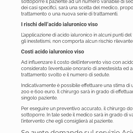
sottoporre il paziente ad un numero variabile di se
dei casi specifici, sarà una scelta del medico, pro
trattamento o una nuova serie di trattamenti.
I rischi dell’acido ialuronico viso
L’applicazione di acido ialuronico in alcuni punti del
gli inestetismi, non comporta alcun rischio rilevante
Costi acido ialuronico viso
Ad influenzare il costo dell’intervento viso con acid
considerato l’eventuale onorario di anestesista ed 
trattamento svolto e il numero di sedute.
Indicativamente è possibile effettuare una stima di u
200 e 600 euro. Il chirurgo sarà in grado di effett
singolo paziente.
Per eseguire un preventivo accurato, il chirurgo dovr
sottoporre. In tale sede il medico sarà in grado di va
l’intervento che egli consiglierà al paziente.
Se avete domande sul servizio Acido 