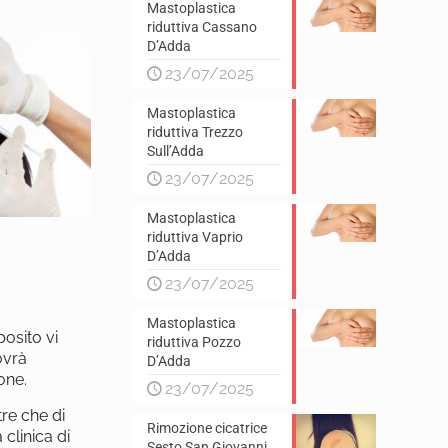
Mastoplastica
riduttiva Cassano
D’Adda
23/07/2025
Mastoplastica
riduttiva Trezzo
Sull’Adda
23/07/2025
Mastoplastica
riduttiva Vaprio
D’Adda
23/07/2025
Mastoplastica
posito vi
riduttiva Pozzo
ovrà
D’Adda
one.
23/07/2025
tre che di
Rimozione cicatrice
clinica di
Sesto San Giovanni