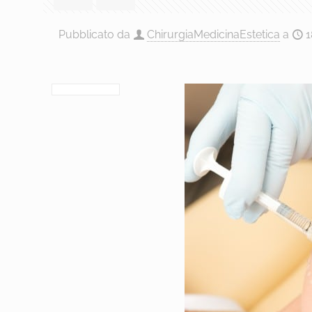
Pubblicato da
ChirurgiaMedicinaEstetica
a
1