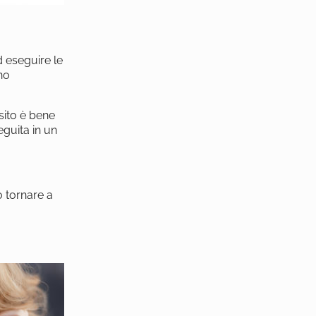
d eseguire le
nno
osito è bene
guita in un
.
o tornare a