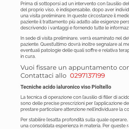
Prima di sottoporsi ad un intervento con l’ausilio del
del proprio viso, è indispensabile, dopo aver individ
una visita preliminare. In queste circostanze il med
paziente il trattamento più adatto alle esigenze pers
descrivendo i vantaggi e fornendo tutte le informazio
In sede di visita preliminare, verrà esaminato nel det
paziente. Quest’ultimo dovrà inoltre segnalare al med
eventuali patologie delle quali soffre e relativa ter
in cura.
Vuoi fissare un appuntamento con 
Contattaci allo
0297137199
Tecniche acido ialuronico viso Pioltello
La tecnica di operazione con l’ausilio di filler di aci
sono delle precise prescrizioni per l’applicazione del
prestare particolare attenzione nell’individuare la co
Per stabilire l’esatta profondità sulla quale operare
una consolidata esperienza in materia. Per queste r