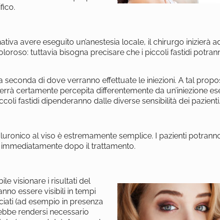
fico.
tiva avere eseguito un’anestesia locale, il chirurgo inizierà a
doloroso: tuttavia bisogna precisare che i piccoli fastidi potra
 a seconda di dove verranno effettuate le iniezioni. A tal prop
errà certamente percepita differentemente da un’iniezione ese
oli fastidi dipenderanno dalle diverse sensibilità dei pazienti
do ialuronico al viso è estremamente semplice. I pazienti potrann
ali immediatamente dopo il trattamento.
le visionare i risultati del
nno essere visibili in tempi
nciati (ad esempio in presenza
rebbe rendersi necessario