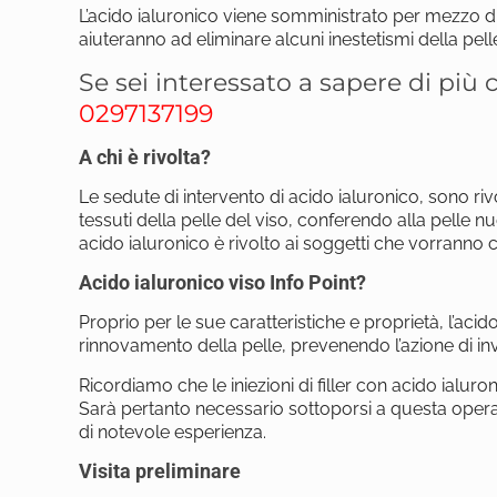
L’acido ialuronico viene somministrato per mezzo di f
aiuteranno ad eliminare alcuni inestetismi della pelle
Se sei interessato a sapere di più
0297137199
A chi è rivolta?
Le sedute di intervento di acido ialuronico, sono r
tessuti della pelle del viso, conferendo alla pelle nuov
acido ialuronico è rivolto ai soggetti che vorranno co
Acido ialuronico viso Info Point?
Proprio per le sue caratteristiche e proprietà, l’acid
rinnovamento della pelle, prevenendo l’azione di inv
Ricordiamo che le iniezioni di filler con acido ialuro
Sarà pertanto necessario sottoporsi a questa operazi
di notevole esperienza.
Visita preliminare