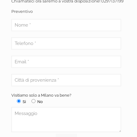
Chiamateci ora saremo a vostra disposizione!
0297137199
Preventivo
Visitiamo solo a Milano va bene?
Si
No