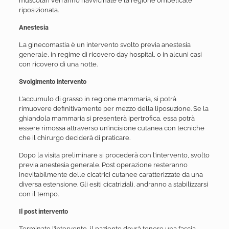
muscolari verranno riavvicinate e la regione ombelicale
riposizionata.
Anestesia
La ginecomastia è un intervento svolto previa anestesia
generale, in regime di ricovero day hospital, o in alcuni casi
con ricovero di una notte.
Svolgimento intervento
L’accumulo di grasso in regione mammaria, si potrà
rimuovere definitivamente per mezzo della liposuzione. Se la
ghiandola mammaria si presenterà ipertrofica, essa potrà
essere rimossa attraverso un’incisione cutanea con tecniche
che il chirurgo deciderà di praticare.
Dopo la visita preliminare si procederà con l’intervento, svolto
previa anestesia generale. Post operazione resteranno
inevitabilmente delle cicatrici cutanee caratterizzate da una
diversa estensione. Gli esiti cicatriziali, andranno a stabilizzarsi
con il tempo.
Il post intervento
Terminato l’intervento, il paziente dovrà tenere una fascia