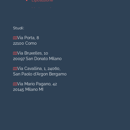
Liposuzione
Mastopessi
Mastoplastica additiva
Mastoplastica riduttiva
Studi:
Otoplastica
Via Porta, 8
22100 Como
Rinoplastica
Medicina estetica Milano
Via Bruxelles, 10
20097 San Donato Milano
Acido ialuronico viso
Via Cavallina, 1, 24060,
Aumento labbra
San Paolo d'Argon Bergamo
Botulino
Via Mario Pagano, 42
Filler
20145 Milano MI
Peeling chimico
Rimozione cicatrici
Rimozione macchie