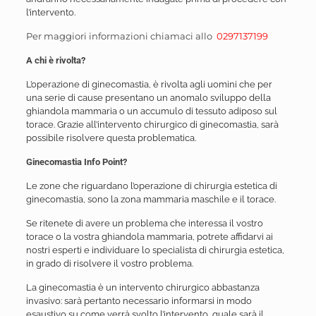
l’intervento.
Per maggiori informazioni chiamaci allo
0297137199
A chi è rivolta?
L’operazione di ginecomastia, è rivolta agli uomini che per
una serie di cause presentano un anomalo sviluppo della
ghiandola mammaria o un accumulo di tessuto adiposo sul
torace. Grazie all’intervento chirurgico di ginecomastia, sarà
possibile risolvere questa problematica.
Ginecomastia Info Point?
Le zone che riguardano l’operazione di chirurgia estetica di
ginecomastia, sono la zona mammaria maschile e il torace.
Se ritenete di avere un problema che interessa il vostro
torace o la vostra ghiandola mammaria, potrete affidarvi ai
nostri esperti e individuare lo specialista di chirurgia estetica,
in grado di risolvere il vostro problema.
La ginecomastia è un intervento chirurgico abbastanza
invasivo: sarà pertanto necessario informarsi in modo
esaustivo su come verrà svolto l’intervento, quale sarà il