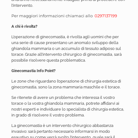
l’intervento.
Per maggiori informazioni chiamaci allo
0297137199
A chi è rivolta?
L’operazione di ginecomastia, è rivolta agli uomini che per
una serie di cause presentano un anomalo sviluppo della
ghiandola mammaria o un accumulo di tessuto adiposo sul
torace. Grazie all’intervento chirurgico di ginecomastia, sarà
possibile risolvere questa problematica.
Ginecomastia Info Point?
Le zone che riguardano l’operazione di chirurgia estetica di
ginecomastia, sono la zona mammaria maschile e il torace.
Se ritenete di avere un problema che interessa il vostro
torace o la vostra ghiandola mammaria, potrete affidarvi ai
nostri esperti e individuare lo specialista di chirurgia estetica,
in grado di risolvere il vostro problema.
La ginecomastia è un intervento chirurgico abbastanza
invasivo: sarà pertanto necessario informarsi in modo
esaustivo su come verrà svolto l’intervento, quale sarà il