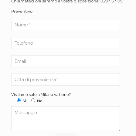
Chiamateci ora saremo a vostra disposizione!
0297137199
Preventivo
Visitiamo solo a Milano va bene?
Si
No