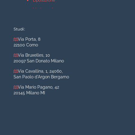
Liposuzione
Mastopessi
Mastoplastica additiva
Mastoplastica riduttiva
Studi:
Otoplastica
Via Porta, 8
22100 Como
Rinoplastica
Medicina estetica Milano
Via Bruxelles, 10
20097 San Donato Milano
Acido ialuronico viso
Via Cavallina, 1, 24060,
Aumento labbra
San Paolo d'Argon Bergamo
Botulino
Via Mario Pagano, 42
Filler
20145 Milano MI
Peeling chimico
Rimozione cicatrici
Rimozione macchie