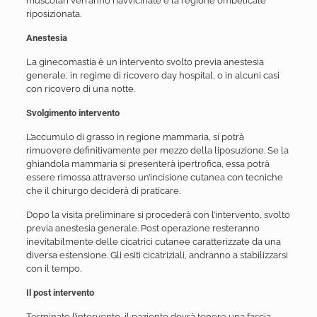
muscolari verranno riavvicinate e la regione ombelicale
riposizionata.
Anestesia
La ginecomastia è un intervento svolto previa anestesia
generale, in regime di ricovero day hospital, o in alcuni casi
con ricovero di una notte.
Svolgimento intervento
L’accumulo di grasso in regione mammaria, si potrà
rimuovere definitivamente per mezzo della liposuzione. Se la
ghiandola mammaria si presenterà ipertrofica, essa potrà
essere rimossa attraverso un’incisione cutanea con tecniche
che il chirurgo deciderà di praticare.
Dopo la visita preliminare si procederà con l’intervento, svolto
previa anestesia generale. Post operazione resteranno
inevitabilmente delle cicatrici cutanee caratterizzate da una
diversa estensione. Gli esiti cicatriziali, andranno a stabilizzarsi
con il tempo.
Il post intervento
Terminato l’intervento, il paziente dovrà tenere una fascia