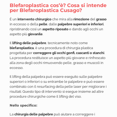
Blefaroplastica cos’è? Cosa si intende
per Blefaroplastica Cusago?
È un
intervento chirurgico
che mira alla
rimozione
del
grasso
in eccesso o della
pelle
, dalle
palpebre superiori e inferiori
,
ripristinando così un
aspetto riposato
e dando agli occhi un
aspetto più
giovanile
.
Il
lifting delle palpebre
, tecnicamente noto come
blefaroplastica
, è una procedura di chirurgia plastica
progettata per
correggere gli occhi gonfi, cascanti o stanchi
.
La procedura restituisce un aspetto più giovane e rinfrescato
alla zona degli occhi rimuovendo pelle, grasso e muscoli in
eccesso.
Il lifting della palpebra può essere eseguito sulle palpebre
superiori o inferiori o su entrambe le palpebre e può essere
combinato con il resurfacing della pelle laser per migliorare i
risultati. Questo tipo di intervento si esegue insieme ad altre
procedure chirurgiche come il lifting del viso.
Nello specifico:
La
chirurgia delle palpebre
può aiutare a correggere i