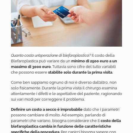
Quanto costa un’operazione di blefaroplastica?
Il costo della
Blefaroplastica può variare da un
minimo di 2500 euro a un
massimo di 3000 euro
. Tuttavia sono cifre del tutto variabili
che possono essere
stabilite solo durante la prima visita
.
Come ben sappiamo ognuno di noi è diverso dall’altro, non
solo fisicamente. Durante la prima visita il chirurgo esamina
attentamente i difetti e le aspettative del paziente, ragionando
sui vari modi per correggere il problema.
D
efinire un costo a secco è improbabile
dato che i parametri
possono cambiare di molto. Ad esempio, parlando di
parametri che variano, bisogna considerare che il
costo della
blefaroplastica cambia in funzione delle caratteristiche
specifiche della procedura
. Per capirci bisogna sapere con