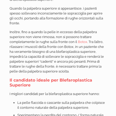
Quando la palpebra superiore si appesantisce, i pazienti
spesso sollevano inconsciamente le sopracciglia per aprire
gli occhi, portando alla formazione di rughe orizzontali sulla
fronte.
Inoltre, fino a quando la pelle in eccesso della palpebra
superiore non viene rimossa, non si possono trattare
completamente le rughe sulla fronte con il
Botox
. Tra l’altro,
rilassare i muscoli della fronte con Botox, in un paziente che
ha veramente bisogno di una blefaroplastica superiore,
impedirà la capacità di sollevare le sopracciglia e renderà le
palpebre superiori “cadenti” e ancora più pesanti. Prima di
trattare le rughe della fronte, è necessario trattare prima la
pelle della palpebra superiore sciolta.
Il candidato ideale per Blefaroplastica
Superiore
I migliori candidati per la blefaroplastica superiore hanno:
La pelle flaccida o cascante sulla palpebra che colpisce
il contorno naturale della palpebra superiore.
Sperimentano la perdita del contorno / forma naturale,