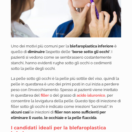
Uno dei motivi più comuni per la
blefaroplastica inferiore
è
quello di
diminuire
l’aspetto delle “
borse sotto gli occhi
“. I
pazienti si vedono come se sembrassero costantemente
stanchi, hanno evidenti rughe sotto gli occhi o cedimenti
sotto la pelle degli occhi.
La pelle sotto gli occhi è la pelle più sottile del viso, quindi la
pelle in quest’area è uno dei primi posti in cui inizia a perdere
peso con l’invecchiamento. Spesso ai pazienti viene iniettato
in quest’area del
filler
o del grasso di
acido ialuronico
, per
consentire la levigatura della pelle. Questo tipo di iniezione di
filler sotto gli occhi è indicato come iniezioni “lacrimali”. In
alcuni casi
le iniezioni di
filler non sono sufficienti per
eliminare il vuoto, le occhiaie e la pelle flaccida
.
I candidati ideali per la blefaroplastica