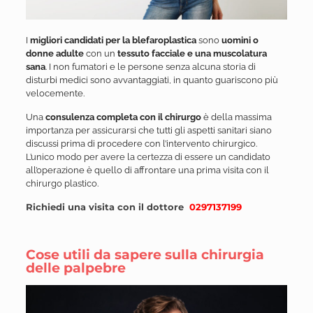
I
migliori candidati per la blefaroplastica
sono
uomini o
donne adulte
con un
tessuto facciale e una muscolatura
sana
. I non fumatori e le persone senza alcuna storia di
disturbi medici sono avvantaggiati, in quanto guariscono più
velocemente.
Una
consulenza completa con il chirurgo
è della massima
importanza per assicurarsi che tutti gli aspetti sanitari siano
discussi prima di procedere con l’intervento chirurgico.
L’unico modo per avere la certezza di essere un candidato
all’operazione è quello di affrontare una prima visita con il
chirurgo plastico.
Richiedi una visita con il dottore
0297137199
Cose utili da sapere sulla chirurgia
delle palpebre