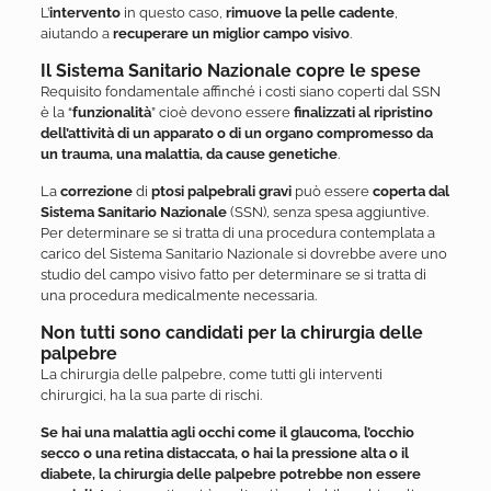
L’
intervento
in questo caso,
rimuove la pelle cadente
,
aiutando a
recuperare un miglior campo visivo
.
Il Sistema Sanitario Nazionale copre le spese
Requisito fondamentale affinché i costi siano coperti dal SSN
è la “
funzionalità
” cioè devono essere
finalizzati al ripristino
dell’attività di un apparato o di un organo compromesso da
un trauma, una malattia, da cause genetiche
.
La
correzione
di
ptosi palpebrali gravi
può essere
coperta dal
Sistema Sanitario Nazionale
(SSN), senza spesa aggiuntive.
Per determinare se si tratta di una procedura contemplata a
carico del Sistema Sanitario Nazionale si dovrebbe avere uno
studio del campo visivo fatto per determinare se si tratta di
una procedura medicalmente necessaria.
Non tutti sono candidati per la chirurgia delle
palpebre
La chirurgia delle palpebre, come tutti gli interventi
chirurgici, ha la sua parte di rischi.
Se hai una malattia agli occhi come il glaucoma, l’occhio
secco o una retina distaccata, o hai la pressione alta o il
diabete, la chirurgia delle palpebre potrebbe non essere