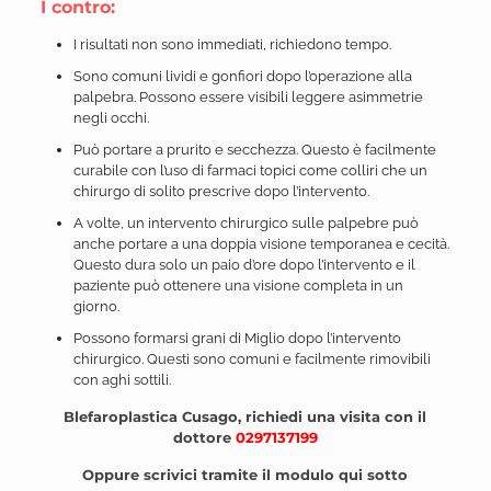
I contro:
I risultati non sono immediati, richiedono tempo.
Sono comuni lividi e gonfiori dopo l’operazione alla
palpebra. Possono essere visibili leggere asimmetrie
negli occhi.
Può portare a prurito e secchezza. Questo è facilmente
curabile con l’uso di farmaci topici come colliri che un
chirurgo di solito prescrive dopo l’intervento.
A volte, un intervento chirurgico sulle palpebre può
anche portare a una doppia visione temporanea e cecità.
Questo dura solo un paio d’ore dopo l’intervento e il
paziente può ottenere una visione completa in un
giorno.
Possono formarsi grani di Miglio dopo l’intervento
chirurgico. Questi sono comuni e facilmente rimovibili
con aghi sottili.
Blefaroplastica Cusago, r
ichiedi una visita con il
dottore
0297137199
Oppure scrivici tramite il modulo qui sotto