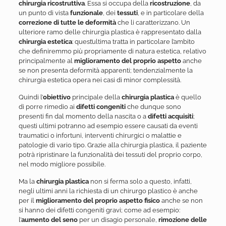
chirurgia ricostruttiva
. Essa si occupa della
ricostruzione
, da
un punto di vista
funzionale
, dei
tessuti
, e in particolare della
correzione di tutte le deformità
che li caratterizzano. Un
ulteriore ramo delle chirurgia plastica è rappresentato dalla
chirurgia estetica
: quest’ultima tratta in particolare l’ambito
che definiremmo più propriamente di natura estetica, relativo
principalmente al
miglioramento del proprio aspetto
anche
se non presenta deformità apparenti; tendenzialmente la
chirurgia estetica opera nei casi di minor complessità.
Quindi l’
obiettivo
principale della
chirurgia plastica
è quello
di porre rimedio ai
difetti congeniti
che dunque sono
presenti fin dal momento della nascita o a
difetti acquisiti
;
questi ultimi potranno ad esempio essere causati da eventi
traumatici o infortuni, interventi chirurgici o malattie e
patologie di vario tipo. Grazie alla chirurgia plastica, il paziente
potrà ripristinare la funzionalità dei tessuti del proprio corpo,
nel modo migliore possibile.
Ma la
chirurgia plastica
non si ferma solo a questo, infatti,
negli ultimi anni la richiesta di un chirurgo plastico è anche
per il
miglioramento del proprio aspetto fisico
anche se non
si hanno dei difetti congeniti gravi; come ad esempio:
l’
aumento del seno
per un disagio personale,
rimozione delle