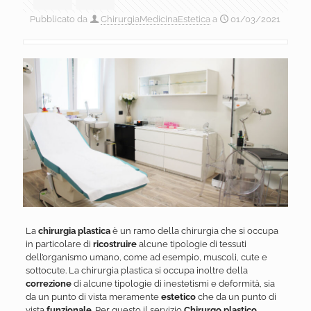
Pubblicato da
ChirurgiaMedicinaEstetica
a
01/03/2021
La
chirurgia plastica
è un ramo della chirurgia che si occupa
in particolare di
ricostruire
alcune tipologie di tessuti
dell’organismo umano, come ad esempio, muscoli, cute e
sottocute. La chirurgia plastica si occupa inoltre della
correzione
di alcune tipologie di inestetismi e deformità, sia
da un punto di vista meramente
estetico
che da un punto di
vista
funzionale
. Per questo il servizio
Chirurgo plastico