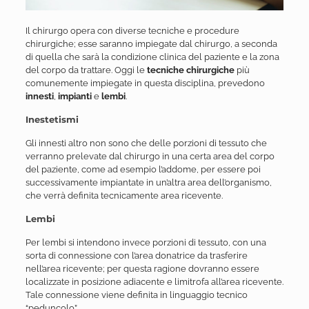
Il chirurgo opera con diverse tecniche e procedure
chirurgiche; esse saranno impiegate dal chirurgo, a seconda
di quella che sarà la condizione clinica del paziente e la zona
del corpo da trattare. Oggi le
tecniche chirurgiche
più
comunemente impiegate in questa disciplina, prevedono
innesti
,
impianti
e
lembi
.
Inestetismi
Gli innesti altro non sono che delle porzioni di tessuto che
verranno prelevate dal chirurgo in una certa area del corpo
del paziente, come ad esempio l’addome, per essere poi
successivamente impiantate in un’altra area dell’organismo,
che verrà definita tecnicamente area ricevente.
Lembi
Per lembi si intendono invece porzioni di tessuto, con una
sorta di connessione con l’area donatrice da trasferire
nell’area ricevente; per questa ragione dovranno essere
localizzate in posizione adiacente e limitrofa all’area ricevente.
Tale connessione viene definita in linguaggio tecnico
“peduncolo”.