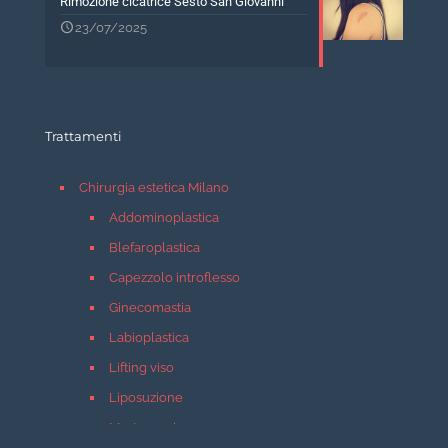
Rimozione cicatrice Sesto San Giovanni
23/07/2025
Trattamenti
Chirurgia estetica Milano
Addominoplastica
Blefaroplastica
Capezzolo introflesso
Ginecomastia
Labioplastica
Lifting viso
Liposuzione
Mastopessi