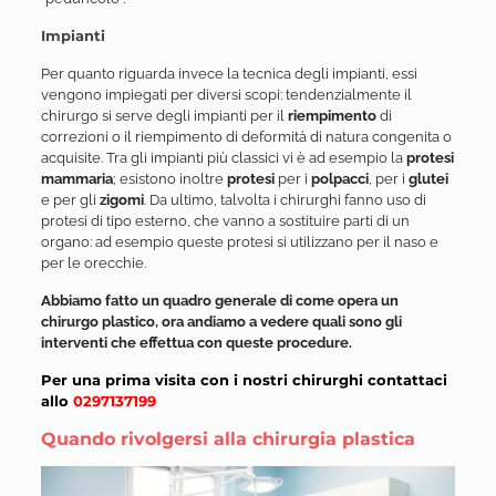
Impianti
Per quanto riguarda invece la tecnica degli impianti, essi
vengono impiegati per diversi scopi: tendenzialmente il
chirurgo si serve degli impianti per il
riempimento
di
correzioni o il riempimento di deformità di natura congenita o
acquisite. Tra gli impianti più classici vi è ad esempio la
protesi
mammaria
; esistono inoltre
protesi
per i
polpacci
, per i
glutei
e per gli
zigomi
. Da ultimo, talvolta i chirurghi fanno uso di
protesi di tipo esterno, che vanno a sostituire parti di un
organo: ad esempio queste protesi si utilizzano per il naso e
per le orecchie.
Abbiamo fatto un quadro generale di come opera un
chirurgo plastico, ora andiamo a vedere quali sono gli
interventi che effettua con queste procedure.
Per una prima visita con i nostri chirurghi contattaci
allo
0297137199
Quando rivolgersi alla chirurgia plastica