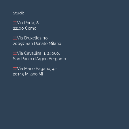
Mastoplastica additiva
Mastoplastica riduttiva
Studi:
Otoplastica
Via Porta, 8
22100 Como
Rinoplastica
Medicina estetica Milano
Via Bruxelles, 10
20097 San Donato Milano
Acido ialuronico viso
Via Cavallina, 1, 24060,
Aumento labbra
San Paolo d'Argon Bergamo
Botulino
Via Mario Pagano, 42
Filler
20145 Milano MI
Peeling chimico
Rimozione cicatrici
Rimozione macchie