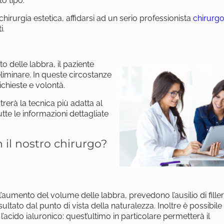
to tipo.
irurgia estetica, affidarsi ad un serio professionista
chirurg
i.
o delle labbra, il paziente
liminare. In queste circostanze
richieste e volontà.
trerà la tecnica più adatta al
tte le informazioni dettagliate
il nostro chirurgo?
 l’aumento del volume delle labbra, prevedono l’ausilio di fille
ultato dal punto di vista della naturalezza. Inoltre è possibil
acido ialuronico: quest’ultimo in particolare permetterà il