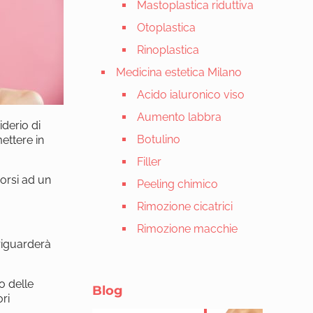
Mastoplastica riduttiva
Otoplastica
Rinoplastica
Medicina estetica Milano
Acido ialuronico viso
Aumento labbra
iderio di
Botulino
ettere in
Filler
porsi ad un
Peeling chimico
Rimozione cicatrici
Rimozione macchie
riguarderà
o delle
Blog
ori