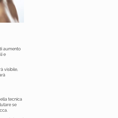
o di aumento
li e
à visibile,
arà
ella tecnica
lutare se
occa.