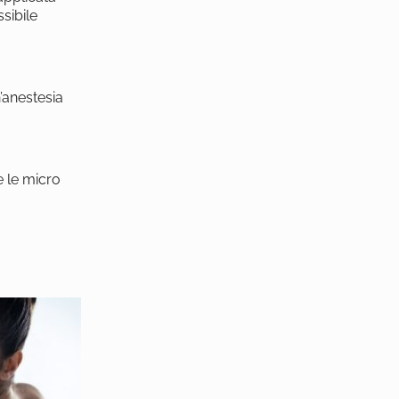
sibile
’anestesia
e le micro