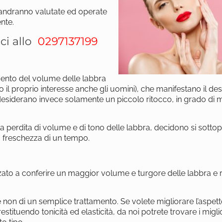
 andranno valutate ed operate
nte.
ci allo
0297137199
aumento del volume delle labbra
o il proprio interesse anche gli uomini), che manifestano il des
desiderano invece solamente un piccolo ritocco, in grado di m
lla perdita di volume e di tono delle labbra, decidono si sotto
la freschezza di un tempo.
zzato a conferire un maggior volume e turgore delle labbra e 
e non di un semplice trattamento. Se volete migliorare l’aspett
tituendo tonicità ed elasticità, da noi potrete trovare i migli