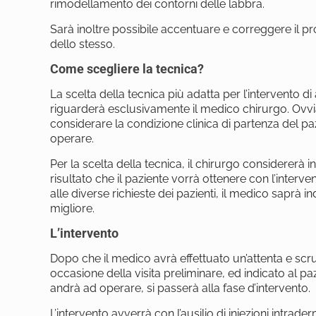
rimodellamento dei contorni delle labbra.
Sarà inoltre possibile accentuare e correggere il pr
dello stesso.
Come scegliere la tecnica?
La scelta della tecnica più adatta per l’intervento
riguarderà esclusivamente il medico chirurgo. Ov
considerare la condizione clinica di partenza del pa
operare.
Per la scelta della tecnica, il chirurgo considererà i
risultato che il paziente vorrà ottenere con l’interv
alle diverse richieste dei pazienti, il medico saprà i
migliore.
L’intervento
Dopo che il medico avrà effettuato un’attenta e scru
occasione della visita preliminare, ed indicato al paz
andrà ad operare, si passerà alla fase d’intervento.
L’intervento avverrà con l’ausilio di iniezioni intrad