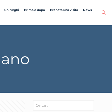
Chirurghi
Prima e dopo
Prenota una visita
News
lano