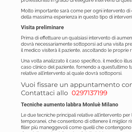
professionisti in grado di eseguire interventi di ques
Molto importante sarà come per ogni intervento di ch
della massima esperienza in questo tipo di intervent
Visita preliminare
Prima di effettuare un qualsiasi intervento di aument
dovrà necessariamente sottoporsi ad una visita pre
il medico visiterà il paziente, ascoltando le proprie 
Una volta analizzato il caso specifico, il medico illus
caso clinico del paziente, fornendo a quest’ultimo tu
relative all’intervento al quale dovrà sottoporsi.
Vuoi fissare un appuntamento con 
Contattaci allo
0297137199
Tecniche aumento labbra Monluè Milano
Le due tecniche principali relative all’intervento per
temporanei, che consentono di ottenere il miglior ris
filler più maneggevoli come quelli che contengono l’